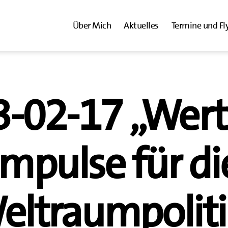
Über Mich
Aktuelles
Termine und Fl
-02-17 „Wert
Impulse für di
eltraumpoliti