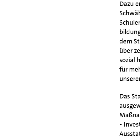
Dazu er
Schwäbi
Schule
bildung
dem St
über ze
sozial 
für me
unserer
Das Sta
ausgew
Maßnah
• Inve
Aussta