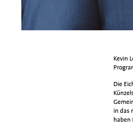
Kevin L
Progr
Die Eic
Künzel
Gemein
in das
haben B