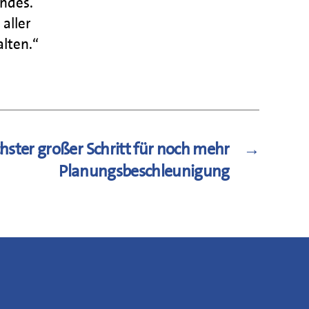
ndes.
aller
lten.“
hster großer Schritt für noch mehr
→
Planungsbeschleunigung