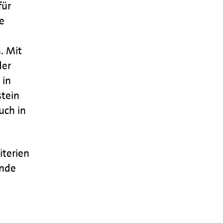
für
e
. Mit
der
 in
stein
uch in
iterien
ende