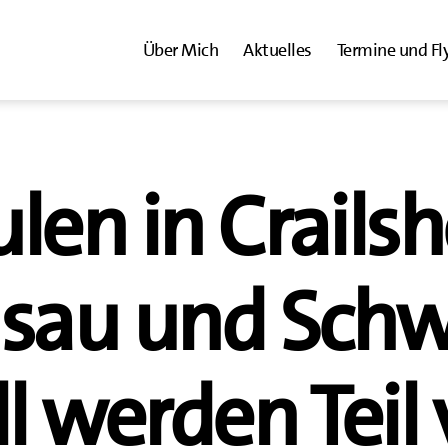
Über Mich
Aktuelles
Termine und Fl
len in Crails
lsau und Schw
l werden Teil