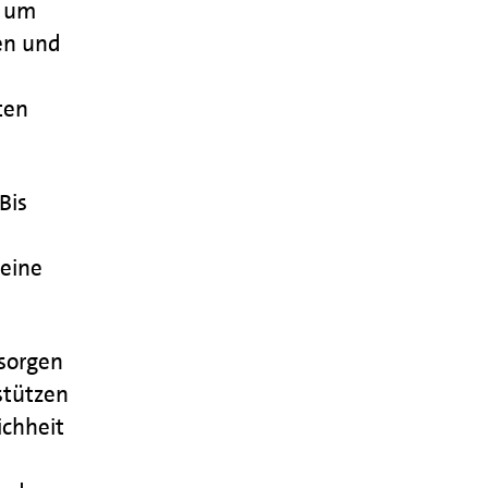
, um
en und
ten
Bis
 eine
sorgen
stützen
ichheit