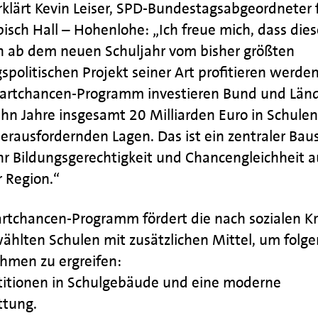
klärt Kevin Leiser, SPD-Bundestagsabgeordneter 
sch Hall – Hohenlohe: „Ich freue mich, dass dies
n ab dem neuen Schuljahr vom bisher größten
spolitischen Projekt seiner Art profitieren werden
artchancen-Programm investieren Bund und Län
hn Jahre insgesamt 20 Milliarden Euro in Schulen
herausfordernden Lagen. Das ist ein zentraler Bau
hr Bildungsgerechtigkeit und Chancengleichheit a
 Region.“
rtchancen-Programm fördert die nach sozialen Kr
ählten Schulen mit zusätzlichen Mittel, um folg
men zu ergreifen:
stitionen in Schulgebäude und eine moderne
ttung.