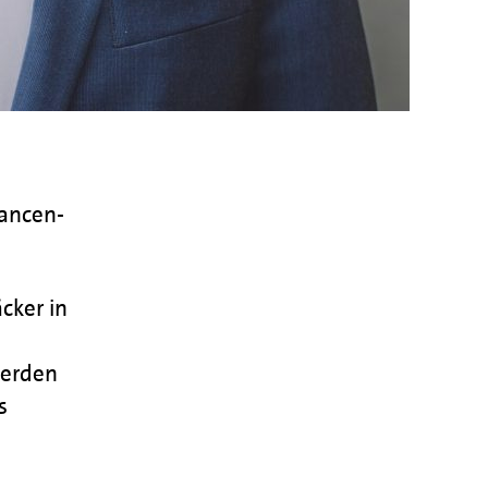
hancen-
cker in
werden
s