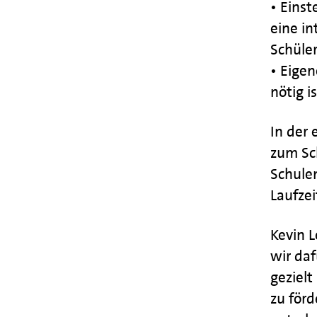
• Eins
eine i
Schüler
• Eige
nötig i
In der
zum Sc
Schulen
Laufzei
Kevin 
wir daf
geziel
zu förd