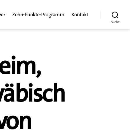
yer
Zehn-Punkte-Programm
Kontakt
Suche
heim,
äbisch
 von