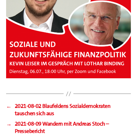
←
2021-08-02 Blaufeldens Sozialdemokraten
tauschen sich aus
→
2021-08-09 Wandern mit Andreas Stoch –
Pressebericht